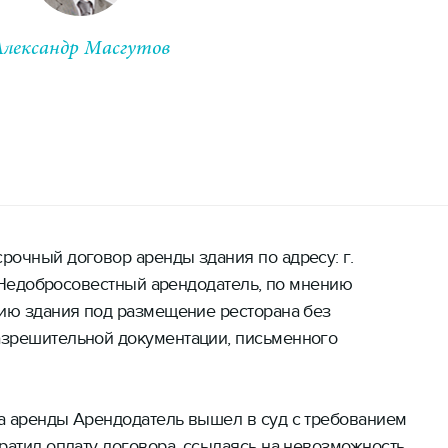
Александр Масгутов
Старший партнер
рочный договор аренды здания по адресу: г.
3. Недобросовестный арендодатель, по мнению
цию здания под размещение ресторана без
азрешительной документации, письменного
а аренды Арендодатель вышел в суд с требованием
ратил оплату договора, ссылаясь на невозможность