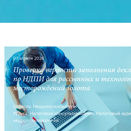
03 апреля 2026
Проверка верности заполнения дек
по НДПИ для россыпных и техноге
месторождений золота
Отрасль:
Недропользователи
Услуга:
Налоговое консультирование
,
Налоговый ауди
недропользователей