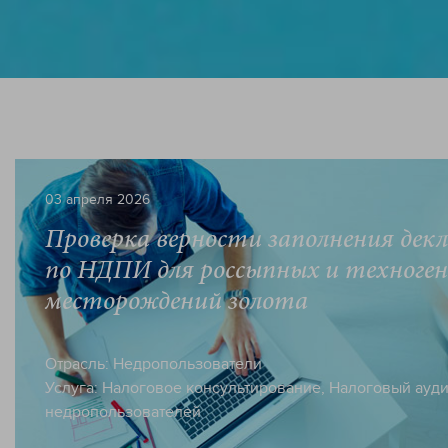
03 апреля 2026
Проверка верности заполнения дек
по НДПИ для россыпных и техноге
месторождений золота
Отрасль:
Недропользователи
Услуга:
Налоговое консультирование
,
Налоговый ауди
недропользователей