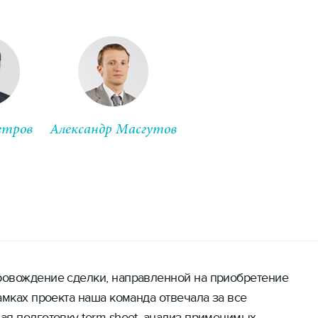
етров
Александр Масгутов
ртнер
Старший партнер
овождение сделки, направленной на приобретение
амках проекта наша команда отвечала за все
ая подготовку term-sheet, анализ применимых