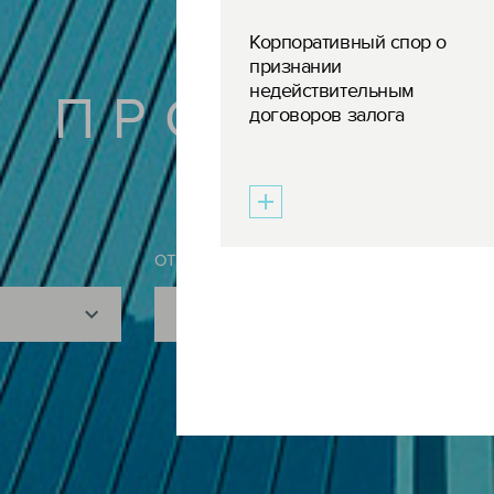
Корпоративный спор о
признании
недействительным
ПРОЕКТЫ
договоров залога
ОТРАСЛЬ
Показать все