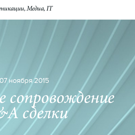
никации, Медиа, IT
КОНТАКТЫ
Switch to English
07 ноября 2015
е сопровождение
A сделки