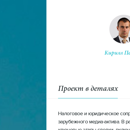
Кирилл П
Старший па
Проект в деталях
Налоговое и юридическое сопр
зарубежного медиа-актива. В р
ключевые этапы сделки, включ