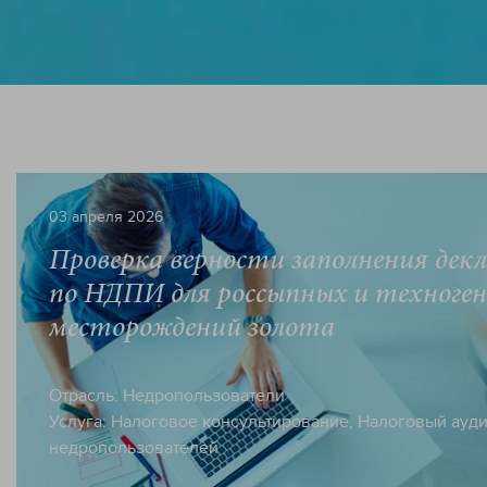
03 апреля 2026
Проверка верности заполнения дек
по НДПИ для россыпных и техноге
месторождений золота
Отрасль:
Недропользователи
Услуга:
Налоговое консультирование
,
Налоговый ауди
недропользователей