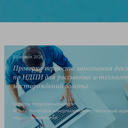
03 апреля 2026
Проверка верности заполнения дек
по НДПИ для россыпных и техноге
месторождений золота
Отрасль:
Недропользователи
Услуга:
Налоговое консультирование
,
Налоговый ауди
недропользователей