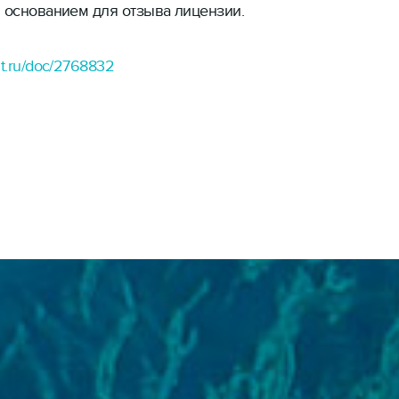
я основанием для отзыва лицензии.
и обзоры
t.ru/doc/2768832