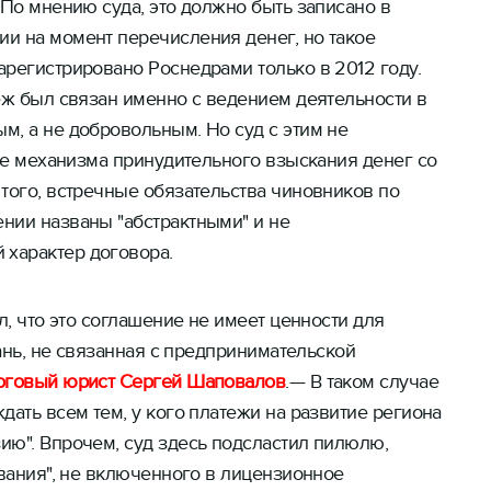
 По мнению суда, это должно быть записано в
и на момент перечисления денег, но такое
регистрировано Роснедрами только в 2012 году.
еж был связан именно с ведением деятельности в
м, а не добровольным. Но суд с этим не
вие механизма принудительного взыскания денег со
того, встречные обязательства чиновников по
нии названы "абстрактными" и не
характер договора.
л, что это соглашение не имеет ценности для
дань, не связанная с предпринимательской
оговый юрист Сергей Шаповалов
.— В таком случае
дать всем тем, у кого платежи на развитие региона
ию". Впрочем, суд здесь подсластил пилюлю,
ования", не включенного в лицензионное