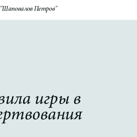
 "Шаповалов Петров"
КОНТАКТЫ
Switch to English
вила игры в
ертвования