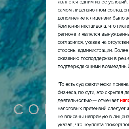
является одним из ее условий.
самом лицензионном соглашени
дополнение к лицензии было за
Компания настаивала, что плат
регионе и являлся вынужденны
согласился, указав на отсутст
стороны администрации. Более 
оказанию господдержки в реше
подтверждающими возмездный 
"То есть суд фактически призна
бизнеса, по сути, это скрытая 
деятельностью,— отмечает
нал
СОБЫТИЯ
налоговых претензий следует ж
не вписаны напрямую в лиценз
указав, что неуплата "пожертв