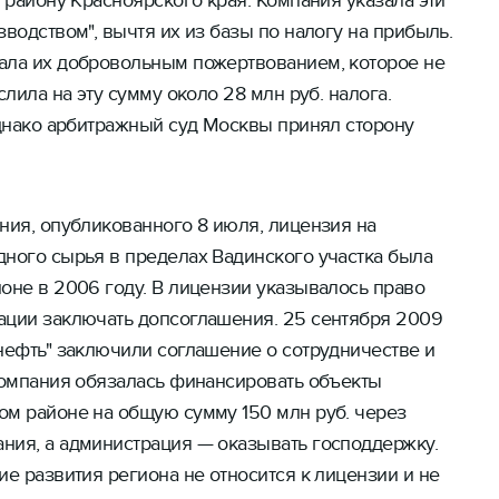
у району Красноярского края. Компания указала эти
зводством", вычтя их из базы по налогу на прибыль.
ала их добровольным пожертвованием, которое не
слила на эту сумму около 28 млн руб. налога.
однако арбитражный суд Москвы принял сторону
ния, опубликованного 8 июля, лицензия на
дного сырья в пределах Вадинского участка была
оне в 2006 году. В лицензии указывалось право
ации заключать допсоглашения. 25 сентября 2009
нефть" заключили соглашение о сотрудничестве и
 компания обязалась финансировать объекты
ом районе на общую сумму 150 млн руб. через
ния, а администрация — оказывать господдержку.
ие развития региона не относится к лицензии и не