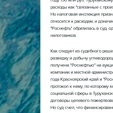
году 150 млн руб. Туруханском
расходы как "связанные с прои
Но налоговая инспекция призн
относится к расходам, и доначи
"Роснефть" обратилась в суд, 
налоговиков.
Как следует из судебного реше
разведку и добычу углеводоро
получена "Роснефтью" на аукци
компании и местной администр
года Красноярский край и "Рос
протокол к нему, по которому
социальной сферы в Туруханск
договоры целевого пожертвова
Но суд счел, что финансирован