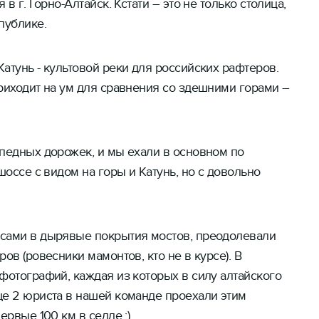
в г. Горно-Алтайск. Кстати – это не только столица,
публике.
атунь - культовой реки для российских рафтеров.
риходит на ум для сравнения со здешними горами –
ипедных дорожек, и мы ехали в основном по
шоссе с видом на горы и Катунь, но с довольно
сами в дырявые покрытия мостов, преодолевали
ов (ровесники мамонтов, кто не в курсе). В
фотографий, каждая из которых в силу алтайского
ще 2 юриста в нашей команде проехали этим
ервые 100 км в седле :)