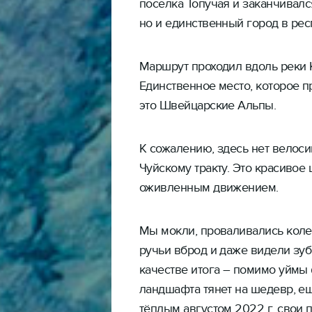
поселка Топучая и заканчивался 
но и единственный город в рес
Маршрут проходил вдоль реки К
Единственное место, которое п
это Швейцарские Альпы.
К сожалению, здесь нет велос
Чуйскому тракту. Это красивое 
оживленным движением.
Мы мокли, проваливались коле
ручьи вброд и даже видели зубр
качестве итога – помимо уймы 
ландшафта тянет на шедевр, е
тёплым августом 2022 г. свои п