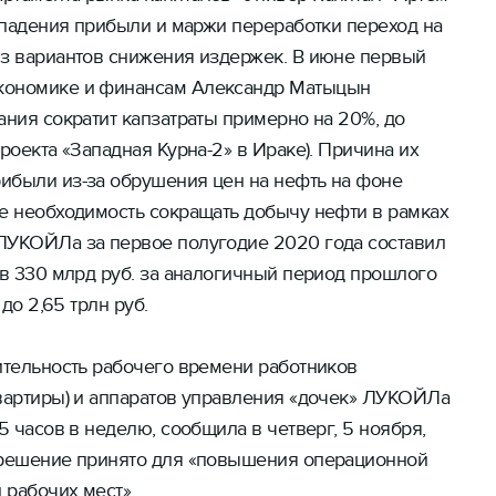
х падения прибыли и маржи переработки переход на
из вариантов снижения издержек. В июне первый
и обзоры
кономике и финансам Александр Матыцын
ания сократит капзатраты примерно на 20%, до
роекта «Западная Курна-2» в Ираке). Причина их
ибыли из-за обрушения цен на нефть на фоне
же необходимость сокращать добычу нефти в рамках
ЛУКОЙЛа за первое полугодие 2020 года составил
 в 330 млрд руб. за аналогичный период прошлого
 до 2,65 трлн руб.
ительность рабочего времени работников
квартиры) и аппаратов управления «дочек» ЛУКОЙЛа
5 часов в неделю, сообщила в четверг, 5 ноября,
 решение принято для «повышения операционной
 рабочих мест».