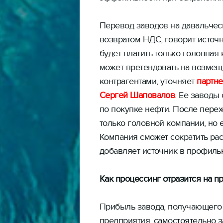
Перевод заводов на давальчес
возвратом НДС, говорит источн
будет платить только головная 
может претендовать на возмеще
контрагентами, уточняет
партн
Сергей Шаповалов
. Ее заводы
по покупке нефти. После перех
только головной компании, но 
Компания сможет сократить рас
добавляет источник в профиль
Как процессинг отразится на
Прибыль завода, получающего п
предприятия, самостоятельно 