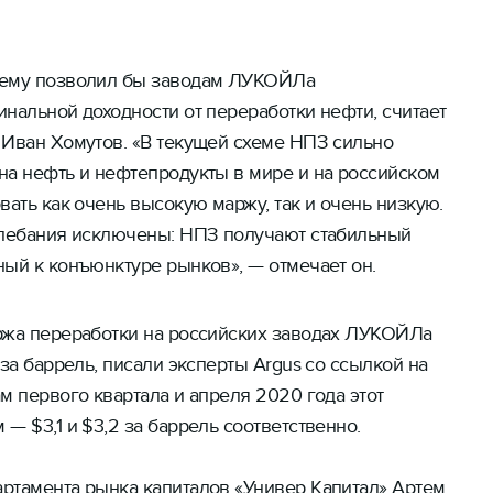
хему позволил бы заводам ЛУКОЙЛа
нальной доходности от переработки нефти, считает
 Иван Хомутов. «В текущей схеме НПЗ сильно
на нефть и нефтепродукты в мире и на российском
вать как очень высокую маржу, так и очень низкую.
олебания исключены: НПЗ получают стабильный
ый к конъюнктуре рынков», — отмечает он.
ржа переработки на российских заводах ЛУКОЙЛа
за баррель, писали эксперты Argus со ссылкой на
м первого квартала и апреля 2020 года этот
— $3,1 и $3,2 за баррель соответственно.
ртамента рынка капиталов «Универ Капитал» Артем