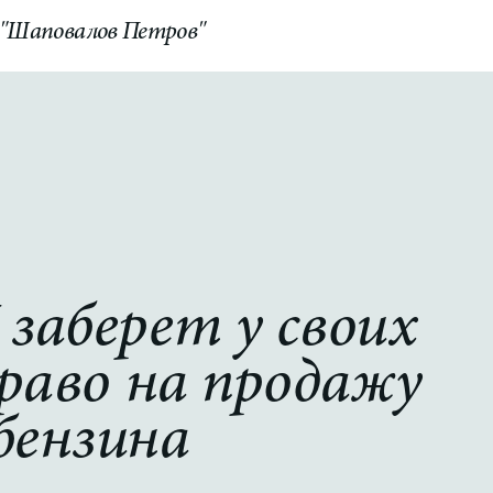
 "Шаповалов Петров"
КОНТАКТЫ
Switch to English
аберет у своих
право на продажу
бензина