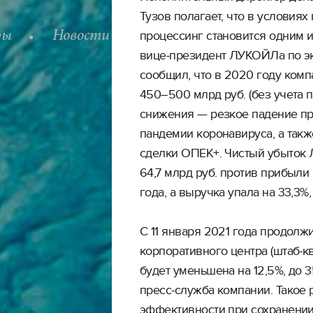
Тузов полагает, что в условия
ры
Новости
процессинг становится одним 
Вакансии
Статьи 
вице-президент ЛУКОЙЛа по э
сообщил, что в 2020 году комп
450–500 млрд руб. (без учета п
снижения — резкое падение пр
пандемии коронавируса, а так
сделки ОПЕК+. Чистый убыток 
64,7 млрд руб. против прибыли
года, а выручка упала на 33,3%,
С 11 января 2021 года продолж
корпоративного центра (штаб-
будет уменьшена на 12,5%, до 3
пресс-служба компании. Такое
эффективности при сохранении