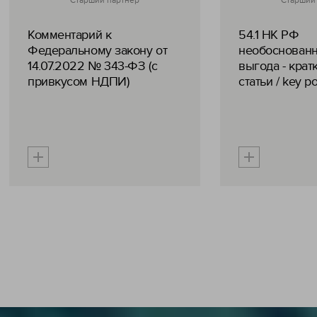
Старший партнер
Старший
Комментарий к
54.1 НК РФ
Федеральному закону от
необоснованн
14.07.2022 № 343-ФЗ (с
выгода - крат
привкусом НДПИ)
статьи / key po