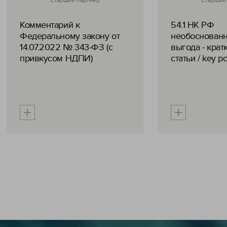
Старший партнер
Старший
Комментарий к
54.1 НК РФ
Федеральному закону от
необоснованн
14.07.2022 № 343-ФЗ (с
выгода - крат
привкусом НДПИ)
статьи / key po