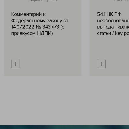
Старший партнер
Старший
Комментарий к
54.1 НК РФ
Федеральному закону от
необоснованн
14.07.2022 № 343-ФЗ (с
выгода - крат
привкусом НДПИ)
статьи / key po