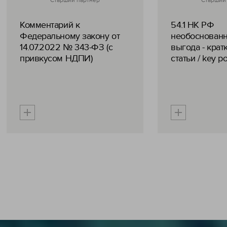
Старший партнер
Старший
Комментарий к
54.1 НК РФ
Федеральному закону от
необоснованн
14.07.2022 № 343-ФЗ (с
выгода - крат
привкусом НДПИ)
статьи / key po