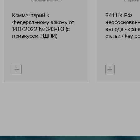
Старший партнер
Старший
Комментарий к
54.1 НК РФ
Федеральному закону от
необоснованн
14.07.2022 № 343-ФЗ (с
выгода - крат
привкусом НДПИ)
статьи / key po