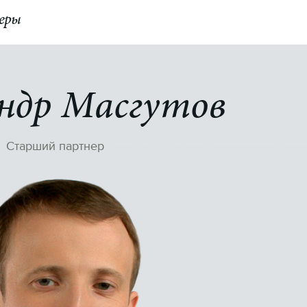
еры
КОНТАКТЫ
Switch to English
ндр Масгутов
Старший партнер