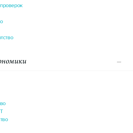
 проверок
во
отство
И
ономики
,
пания
о права,
во
IT
тво