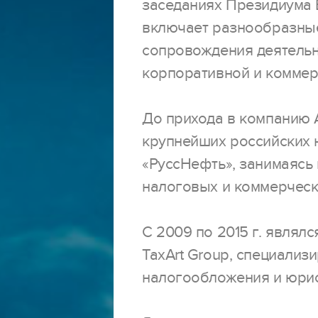
заседаниях Президиума 
включает разнообразные
сопровождения деятельн
корпоративной и коммер
До прихода в компанию 
крупнейших российских
«РуссНефть», занимаясь
налоговых и коммерческ
C 2009 по 2015 г. являл
TaxArt Group, специализ
налогообложения и юри